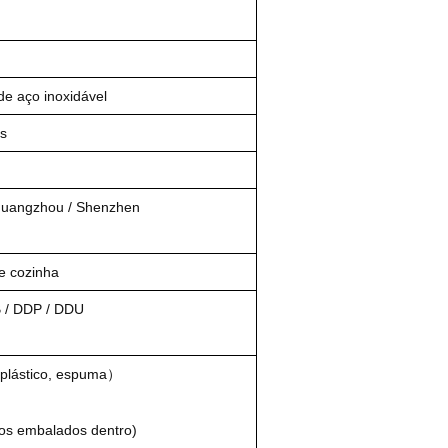
de aço inoxidável
as
Guangzhou / Shenzhen
e cozinha
 / DDP / DDU
 plástico, espuma）
tos embalados dentro)