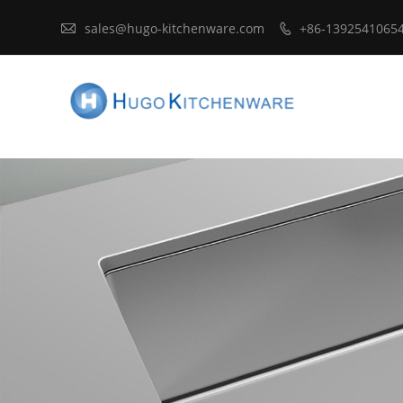

sales@hugo-kitchenware.com
+86-1392541065
