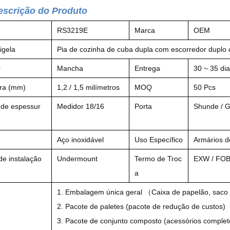
escrição do Produto
RS3219E
Marca
OEM
igela
Pia de cozinha de cuba dupla com escorredor duplo 
r
Mancha
Entrega
30 ~ 35 di
ra (mm)
1,2 / 1,5 milímetros
MOQ
50 Pcs
 de espessur
Medidor 18/16
Porta
Shunde / 
Aço inoxidável
Uso Específico
Armários d
e instalação
Undermount
Termo de Troc
EXW / FOB
a
1. Embalagem única geral （Caixa de papelão, saco
2. Pacote de paletes (pacote de redução de custos)
3. Pacote de conjunto composto (acessórios comple