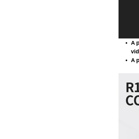
A 
vid
A 