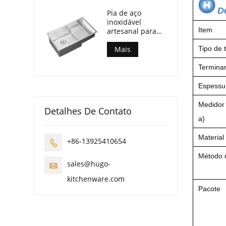
D
Pia de aço
inoxidável
Item
artesanal para
cozinha
Tipo de t
Mais
Termina
Espessu
Medidor
Detalhes De Contato
a)
Material
+86-13925410654

Método d
sales@hugo-

kitchenware.com
Pacote